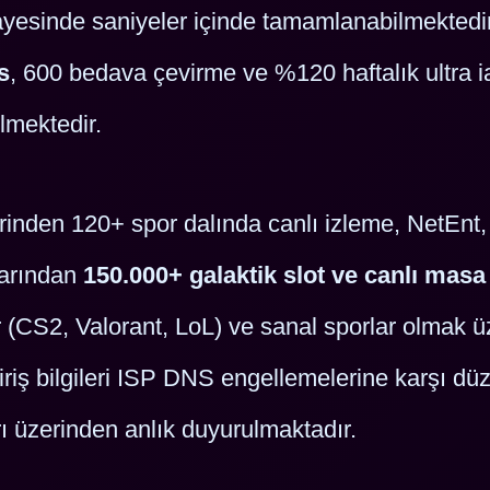
yesinde saniyeler içinde tamamlanabilmektedir. 
s
, 600 bedava çevirme ve %120 haftalık ultra ia
lmektedir.
lerinden 120+ spor dalında canlı izleme, NetEn
larından
150.000+ galaktik slot ve canlı mas
or (CS2, Valorant, LoL) ve sanal sporlar olmak
iriş bilgileri ISP DNS engellemelerine karşı dü
rı üzerinden anlık duyurulmaktadır.