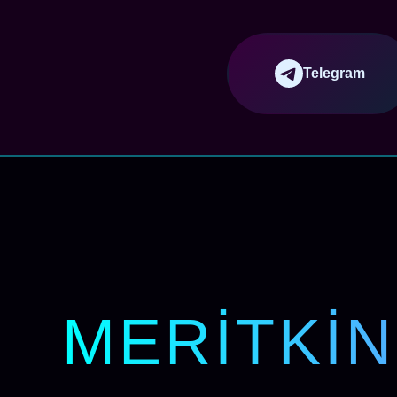
Telegram
MERITKI