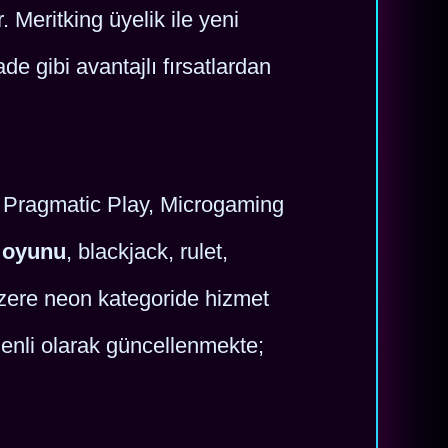
Meritking üyelik ile yeni
de gibi avantajlı fırsatlardan
t, Pragmatic Play, Microgaming
a oyunu
, blackjack, rulet,
 üzere neon kategoride hizmet
zenli olarak güncellenmekte;