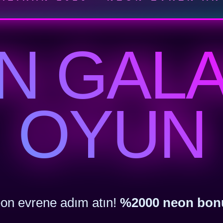
N GALA
OYUN
neon evrene adım atın!
%2000 neon bon