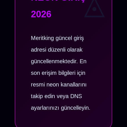
2026
Meritking güncel giriş
adresi düzenli olarak
güncellenmektedir. En
son erişim bilgileri için
resmi neon kanallarını
takip edin veya DNS
ayarlarınızı güncelleyin.