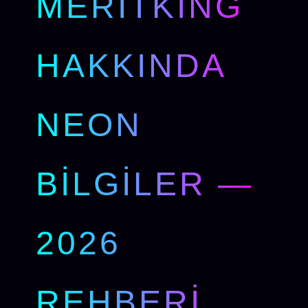
MERITKING
HAKKINDA
NEON
BILGILER —
2026
REHBERI