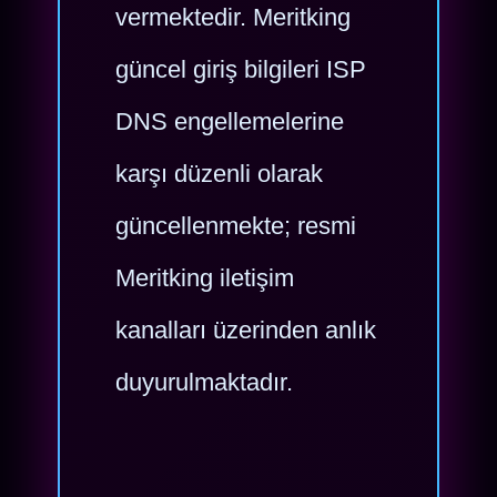
vermektedir. Meritking
güncel giriş bilgileri ISP
DNS engellemelerine
karşı düzenli olarak
güncellenmekte; resmi
Meritking iletişim
kanalları üzerinden anlık
duyurulmaktadır.