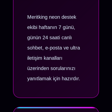
Meritking neon destek
ekibi haftanın 7 günü,
günün 24 saati canlı
sohbet, e-posta ve ultra
iletişim kanalları
üzerinden sorularınızı
yanıtlamak için hazırdır.