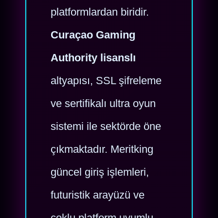
platformlardan biridir.
Curaçao Gaming
Authority lisanslı
altyapısı, SSL şifreleme
ve sertifikalı ultra oyun
sistemi ile sektörde öne
çıkmaktadır. Meritking
güncel giriş işlemleri,
futuristik arayüzü ve
çoklu platform uyumlu