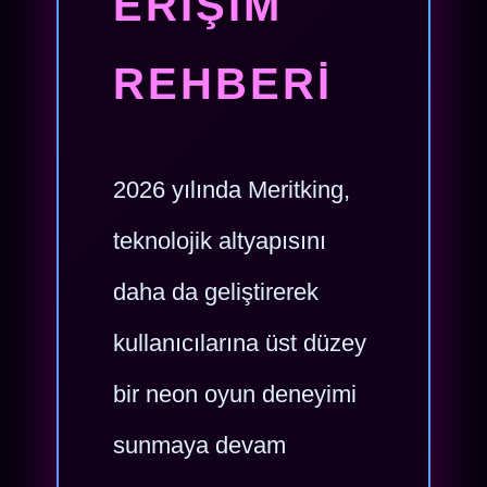
ERIŞIM
REHBERI
2026 yılında Meritking,
teknolojik altyapısını
daha da geliştirerek
kullanıcılarına üst düzey
bir neon oyun deneyimi
sunmaya devam