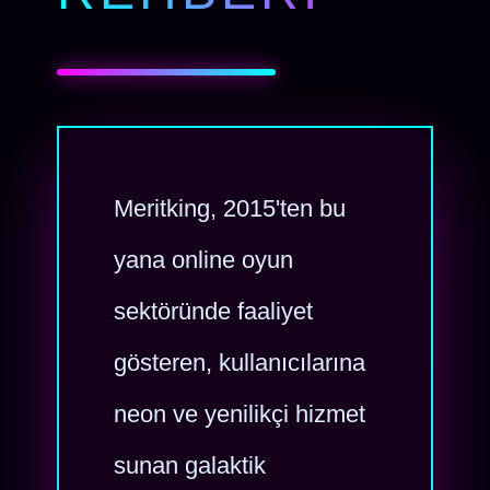
Meritking, 2015'ten bu
yana online oyun
sektöründe faaliyet
gösteren, kullanıcılarına
neon ve yenilikçi hizmet
sunan galaktik