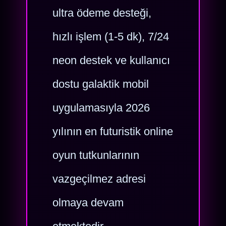
ultra ödeme desteği,
hızlı işlem (1-5 dk), 7/24
neon destek ve kullanıcı
dostu galaktik mobil
uygulamasıyla 2026
yılının en futuristik online
oyun tutkunlarının
vazgeçilmez adresi
olmaya devam