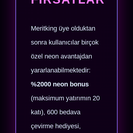
Meritking üye olduktan
sonra kullanıcılar birçok
özel neon avantajdan
yararlanabilmektedir:
%2000 neon bonus
(maksimum yatırımın 20
katı), 600 bedava
çevirme hediyesi,