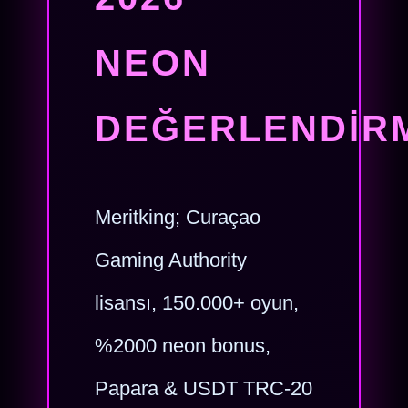
NEON
DEĞERLENDIR
Meritking; Curaçao
Gaming Authority
lisansı, 150.000+ oyun,
%2000 neon bonus,
Papara & USDT TRC-20