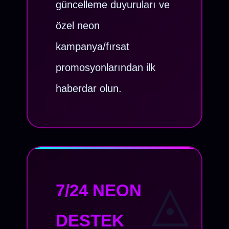
güncelleme duyuruları ve
özel neon
kampanya/fırsat
promosyonlarından ilk
haberdar olun.
7/24 NEON
DESTEK