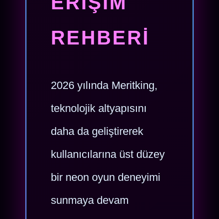
ERIŞIM
REHBERI
2026 yılında Meritking,
teknolojik altyapısını
daha da geliştirerek
kullanıcılarına üst düzey
bir neon oyun deneyimi
sunmaya devam