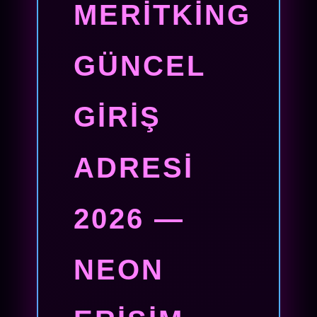
MERITKING
GÜNCEL
GIRIŞ
ADRESI
2026 —
NEON