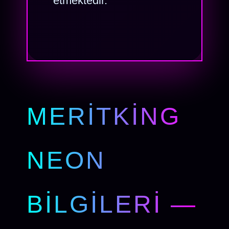
etmektedir.
MERITKING
NEON
BILGILERI —