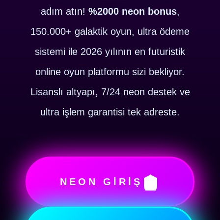
adım atın!
%2000 neon bonus
,
150.000+ galaktik oyun, ultra ödeme
sistemi ile 2026 yılının en futuristik
online oyun platformu sizi bekliyor.
Lisanslı altyapı, 7/24 neon destek ve
ultra işlem garantisi tek adreste.
NEON GIRIŞ