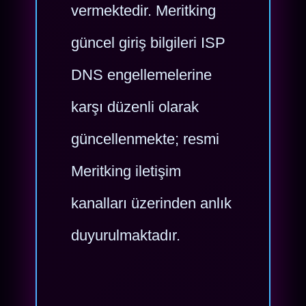
vermektedir. Meritking
güncel giriş bilgileri ISP
DNS engellemelerine
karşı düzenli olarak
güncellenmekte; resmi
Meritking iletişim
kanalları üzerinden anlık
duyurulmaktadır.