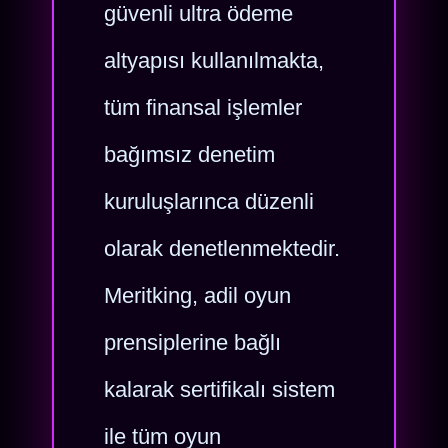
güvenli ultra ödeme
altyapısı kullanılmakta,
tüm finansal işlemler
bağımsız denetim
kuruluşlarınca düzenli
olarak denetlenmektedir.
Meritking, adil oyun
prensiplerine bağlı
kalarak sertifikalı sistem
ile tüm oyun