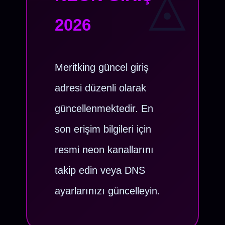
2026
Meritking güncel giriş
adresi düzenli olarak
güncellenmektedir. En
son erişim bilgileri için
resmi neon kanallarını
takip edin veya DNS
ayarlarınızı güncelleyin.